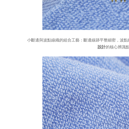
小斷邊與波點線織的組合工藝：斷邊線跡平整細密，波點
設計
的核心辨識