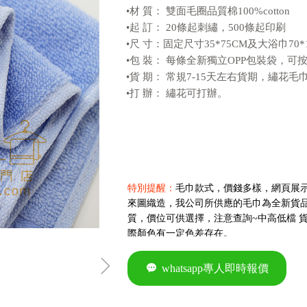
•材 質： 雙面毛圈品質棉100%cotton
•起 訂： 20條起刺繡，500條起印刷
•尺 寸：固定尺寸35*75CM及大浴巾70
•包 裝： 每條全新獨立OPP包裝袋，
•貨 期： 常規7-15天左右貨期，繡花
•打 辦： 繡花可打辦。
特別提醒：
毛巾款式，價錢多樣，網頁展
來圖織造，我公司所供應的毛巾為全新貨
質，價位可供選擇，注意查詢~中高低檔 
際顏色有一定色差存在。
ꁇ
끁
whatsapp專人即時報價