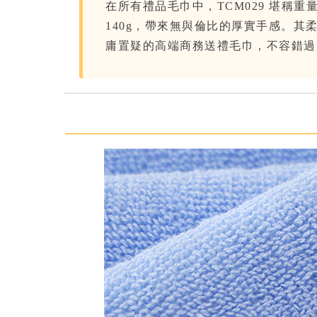
在所有禮品毛巾中，TCM029 堪稱
140g，帶來無與倫比的厚實手感。
庸置疑的高端商務送禮毛巾，不容錯過