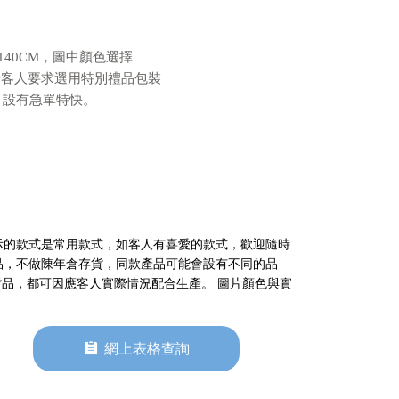
*140CM，圖中顏色選擇
可按客人要求選用特別禮品包裝
毛巾設有急單特快。
示的款式是常用款式，如客人有喜愛的款式，歡迎隨時
品，不做陳年倉存貨，同款產品可能會設有不同的品
貨品，都可因應客人實際情況配合生產。 圖片顏色與實
뀳
網上表格查詢