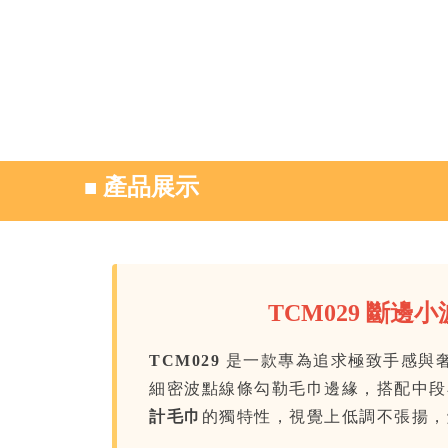
■
產品展示
TCM029 斷邊
TCM029
是一款專為追求極致手感與
細密波點線條勾勒毛巾邊緣，搭配中段
計毛巾
的獨特性，視覺上低調不張揚，