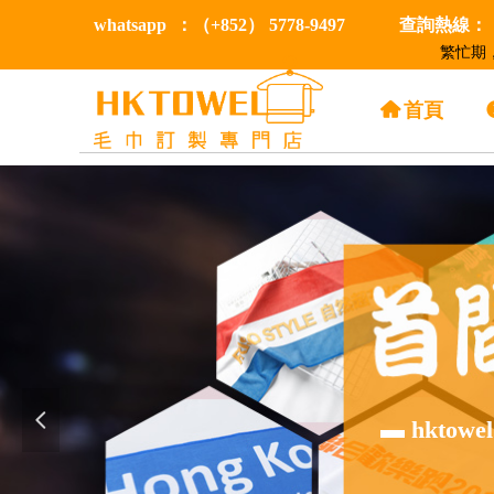
whatsapp ：（+852） 5778-9497
查詢熱線：（+
繁忙期
낀
首頁
넳
▬ hkt