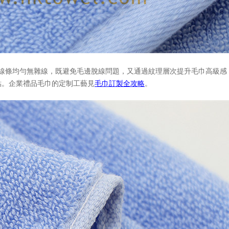
線條均勻無雜線，既避免毛邊脫線問題，又通過紋理層次提升毛巾高級感
點。企業禮品毛巾的定制工藝見
毛巾訂製全攻略
。