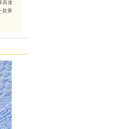
量高達
一款毋