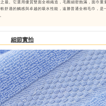
重量之最。它選用優質雙面全棉織造，毛圈細密飽滿，面巾重
其柔軟舒適的觸感與卓越的吸水性能，遠勝普通全棉毛巾，是
。
細節實拍