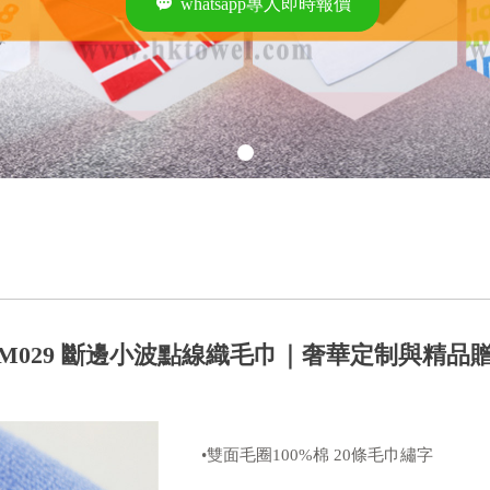
끁
whatsapp專人即時報價
CM029 斷邊小波點線織毛巾｜奢華定制與精品
•雙面毛圈100%棉 20條毛巾繡字