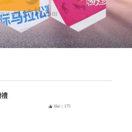
贈禮
like：
175
뀗