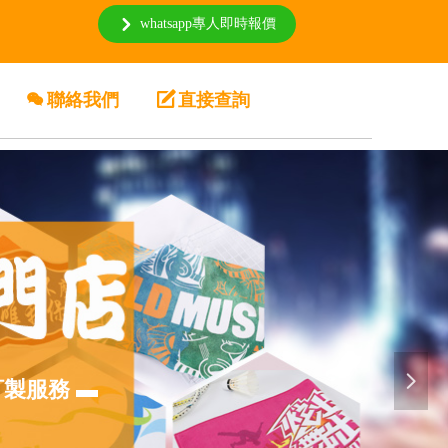
whatsapp專人即時報價
낑
너
聯絡我們
녁
直接查詢
넲
訂製服務 ▬