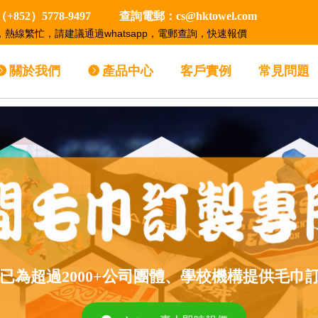
852）5778-9497 查詢電郵：cs@hktowel.com
，熱線繁忙，請建議通過whatsapp，電郵查詢，快速報價
뀹
關於我們
뀹
產品中心
客戶實例
常見問題
owel已為超過2000+公司團體、學校機構提供毛巾