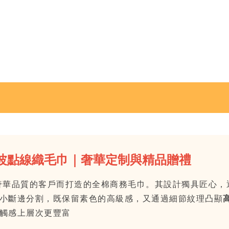
小波點線織毛巾
｜奢華定制與精品贈禮
奢華品質的客戶而打造的全棉商務毛巾。其設計獨具匠心，
小斷邊分割，既保留素色的高級感，又通過細節紋理凸顯
觸感上層次更豐富