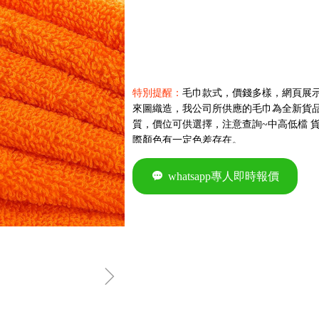
特別提醒：
毛巾款式，價錢多樣，網頁展
來圖織造，我公司所供應的毛巾為全新貨
質，價位可供選擇，注意查詢~中高低檔 
際顏色有一定色差存在。
끁
whatsapp專人即時報價
ꁇ