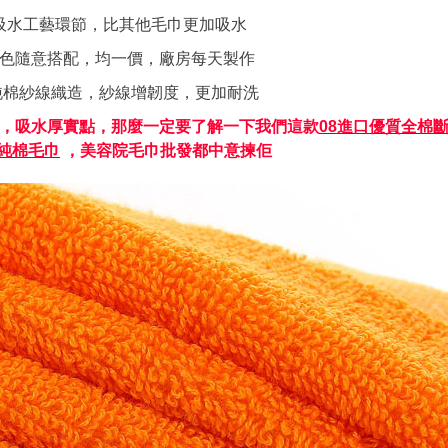
加吸水工藝環節，比其他毛巾更加吸水
缸色隨意搭配，均一價，廠房每天製作
0%純棉紗線織造，紗線增韌度，更加耐洗
，吸水厚實點，那麼一定要了解一下我們這款
08進口優質全棉斷
純棉毛巾
，
美容院毛巾批發
都中意揀佢