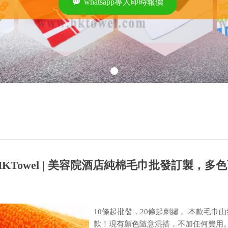
끁
whatsapp專人即時報價
7HKTowel | 美容院酒店純棉毛巾批發訂製，多
10條起批發，20條起刺繡 。本款毛
款！現有顏色隨意混搭，不加任何費用