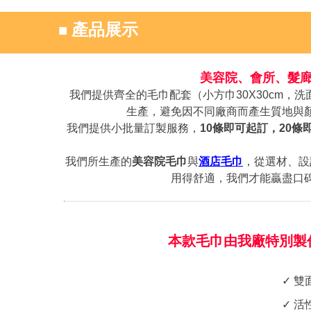
■
產品展示
美容院、會所、髮廊
我們提供齊全的毛巾配套（小方巾30X30cm，洗面
生產，避免因不同廠商而產生質地與
我們提供小批量訂製服務，
10條即可起訂，20條
我們所生產的
美容院毛巾
與
酒店毛巾
，從選材、設
用得舒適，我們才能贏盡口
本款毛巾由我廠特別製
✓ 
✓ 