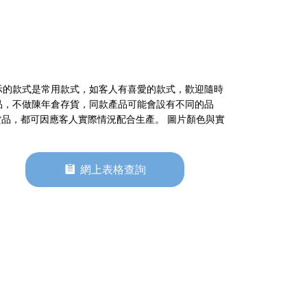
示的款式是常用款式，如客人有喜愛的款式，歡迎隨時
品，不做陳年倉存貨，同款產品可能會設有不同的品
貨品，都可因應客人實際情況配合生產。 圖片顏色與實
뀳
網上表格查詢