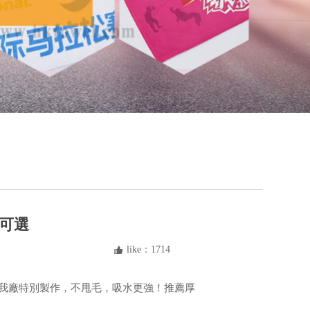
色可選
like：
1714
뀗
巾由我廠特別製作，不甩毛，吸水更強！推薦厚
。