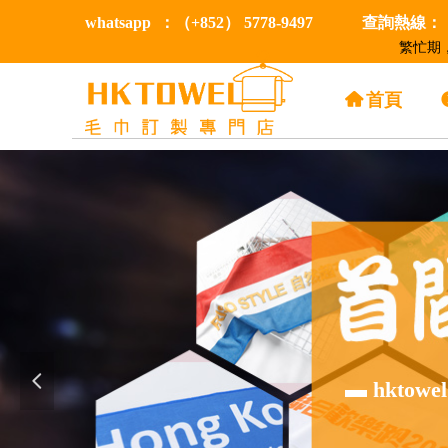
whatsapp ：（+852） 5778-9497
查詢熱線：（+
繁忙期
낀
首頁
넳
▬ hkt