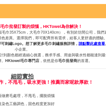
毛巾批發訂製的煩惱，HKTowel為你解決！
毛巾35X75cm，大毛巾70X140cm），有別於坊間公司，我
顏色差異。選擇我們，即可配齊所有需求，給客人更舒適的體驗
即可刺繡Logo。想了解更多毛巾刺繡服務詳情，
請點擊此處查看
小企業。
計到顏色都經過細心挑選，務求手感、用途與吸水性都能達到最
碑。
HKtowel毛巾專門店
，依然是你
毛巾批發商
的首選。
細節實拍
作，不甩毛，吸水更強！推薦而家呢款厚款！
雙面做磨毛處理，不甩毛，擺脫煩惱
活性染色工藝調色，固色程度更加好