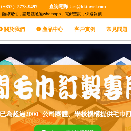
852）5778-9497 查詢電郵：cs@hktowel.com
，熱線繁忙，請建議通過whatsapp，電郵查詢，快速報價
뀹
關於我們
뀹
產品中心
客戶實例
常見問題
owel已為超過2000+公司團體、學校機構提供毛巾