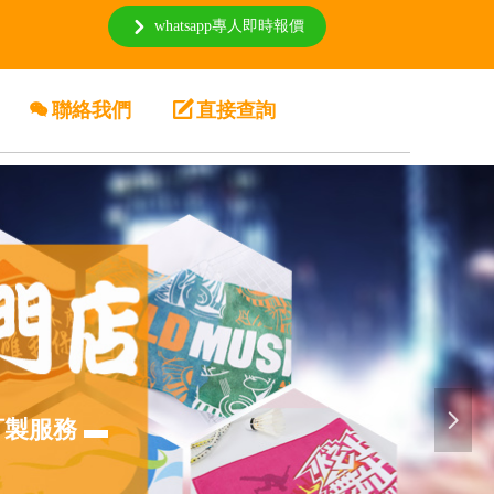
whatsapp專人即時報價
낑
너
聯絡我們
녁
直接查詢
넲
訂製服務 ▬