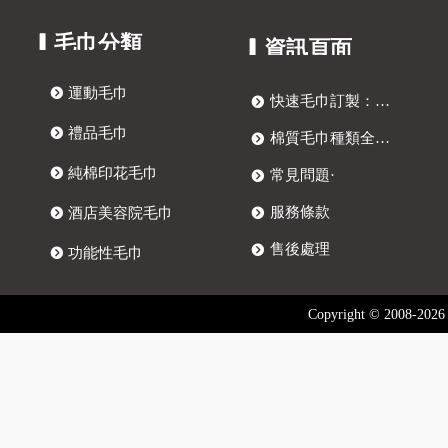
▎毛巾分類
▎資訊頁面
뀹
運動毛巾
快速毛巾訂製：四步打造獨特客製化毛巾
뀹
뀹
禮品毛巾
棉質毛巾種類全解析：訂製毛巾、提花毛巾與抗菌毛巾選購指南
뀹
뀹
純棉印花毛巾
常見問題·
뀹
服務條款
뀹
酒店美容院毛巾
뀹
售後處理
뀹
뀹
功能性毛巾
Copyright © 2008-2