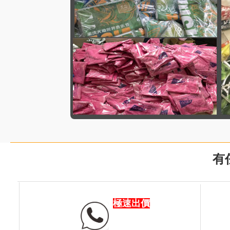
有
極速出價