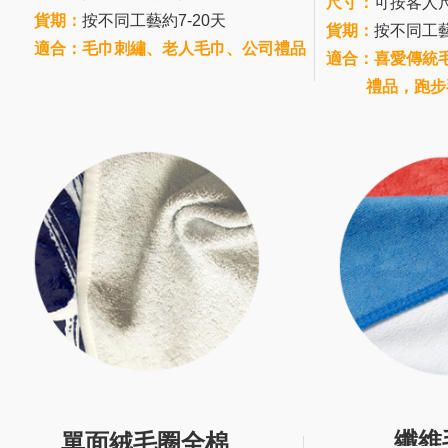
尺寸：
可按客人
貨期：
按不同工藝約7-20天
貨期：
按不同工藝
適合：毛巾刺繡、老人毛巾、公司禮品
適合：喜愛傳統
禮品，跑步
纖維
單面絨毛圈全棉