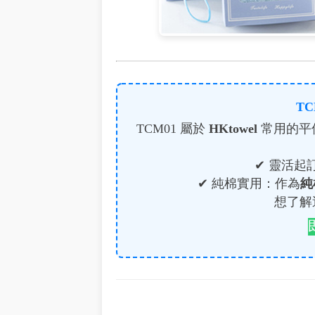
T
TCM01 屬於
HKtowel
常用的平
✔ 靈活起
✔ 純棉實用：作為
純
想了解