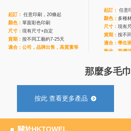
起訂：
任意
起訂：
任意印刷，20條起
顏色：
多種
顏色：
單面彩色印刷
尺寸：
現有尺
尺寸：
現有尺寸+自定
貨期：
按不同
貨期：
按不同工藝約7-25天
適合：學生
適合：公司，品牌出售，高質素等
跑步，宣傳
那麼多毛
按此 查看更多產品
뀹
關於HKTOWEL
■