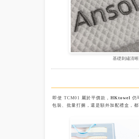
基礎刺繡清晰
即使 TCM01 屬於平價款，
HKtowel
仍
包裝、批量打捆，還是額外加配禮盒，都