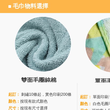
毛巾物料選擇
■
雙面毛圈純棉
單面
起訂：
刺繡10條起，實色印刷200條
起訂：
單面印刷 
顏色：
按現有款式顏色
顏色：
白色毛圈
尺寸：
按現有尺寸選擇