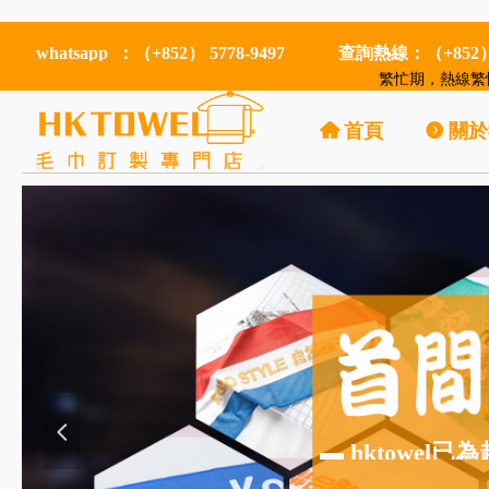
whatsapp ：（+852） 5778-9497
查詢熱線：（+852）5
繁忙期，熱線繁忙
낀
首頁
뀹
關於
넳
▬ hktowe