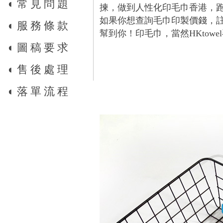
◐
常見問題
揀，做到人性化印毛巾香港，
如果你想查詢毛巾印製價錢，註
◐
服務條款
幫到你！印毛巾，當然HKtow
◐
圖稿要求
◐
售後處理
◐
落單流程