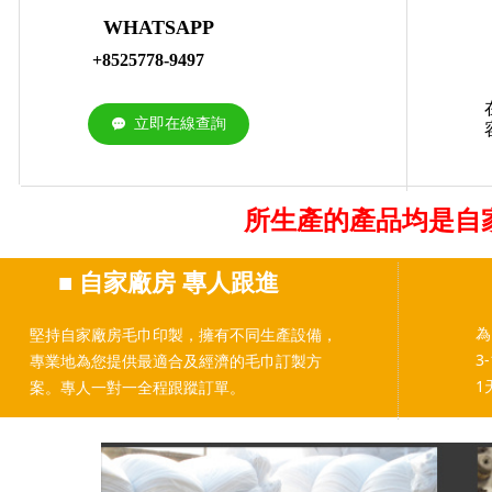
WHATSAPP
+8525778-9497
立即在線查詢
끁
所生產的產品均是自
■
自家廠房 專人跟進
為
堅持自家廠房毛巾印製，擁有不同生產設備，
3
專業地為您提供最適合及經濟的毛巾訂製方
1
案。專人一對一全程跟蹤訂單。