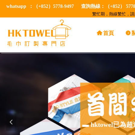
whatsapp ：（+852）5778-9497 查詢熱線：（+852） 57
繁忙期，熱線繁忙，請建
낀
首頁
뀹
넳
▬ hktowel