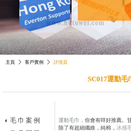
主頁
ꄲ
客戶實例
ꄲ
詳情頁
SC017運動
◐
毛巾案例
運動毛巾，
你會有咩好推薦。甘
除了有超細纖維，純棉，
冰感