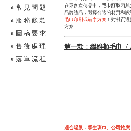
在眾多宣傳品中，
毛巾訂製
因其
◐
常見問題
品牌禮品，選擇合適的材質和設計
◐
服務條款
毛巾印刷或繡字方案
！對材質選
方案！
◐
圖稿要求
◐
售後處理
第一款：纖維類毛巾（
◐
落單流程
適合場景：學生班巾、公司推廣