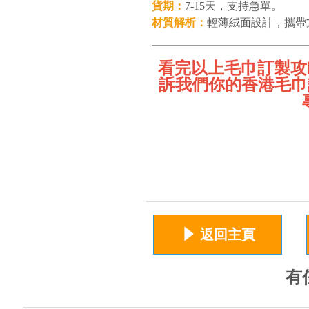
貨期：
7-15天，支持急單。
材質解析：
輕薄絨面設計，攜帶
看完以上毛巾訂製攻略
訴我們你的香港毛巾
념
返回主頁
有