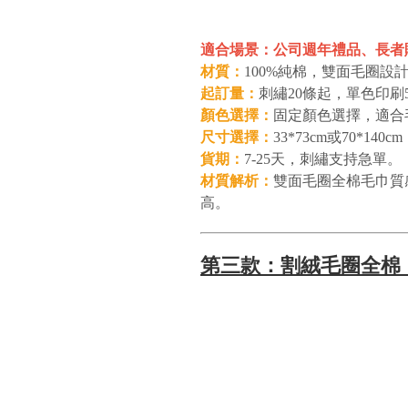
適合場景：公司週年禮品、長者贈
材質：
100%純棉，雙面毛圈設
起訂量：
刺繡20條起，單色印刷5
顏色選擇：
固定顏色選擇，適合
尺寸選擇：
33*73cm或70*14
貨期：
7-25天，刺繡支持急單。
材質解析：
雙面毛圈全棉毛巾質
高。
第三款：割絨毛圈全棉