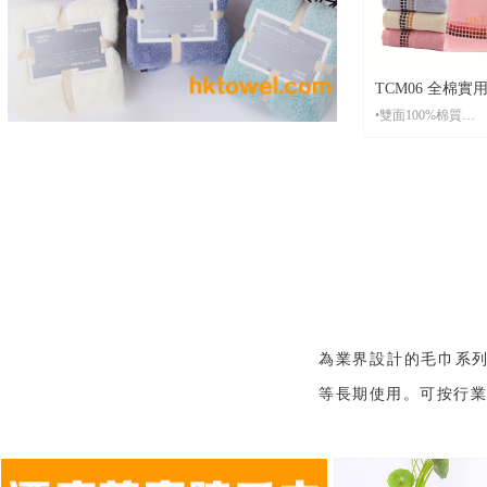
裝
•貨 期： 常規7-15天左右貨期，繡
花毛巾設有急單特
•打 辦： 繡花可打
TCM06 全棉
•雙面100%棉質
棉質款・機構禮
•材 質： 雙面100
•起 訂： 20條起刺繡，500條起印
刷
•尺 寸：固定尺寸35*75CM，圖中
顏色選擇
•包 裝： 每條全新獨立OPP包裝
袋，可按客人要求
裝
•貨 期： 常規7-15天左右貨期，繡
花毛巾設有急單特
為業界設計的毛巾系
•打 辦： 繡花可打辦。印刷打辦費
等長期使用。可按行
用較貴