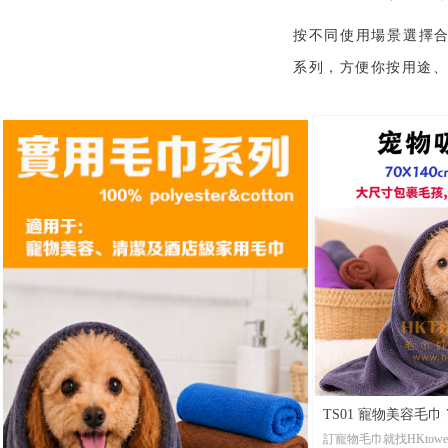
出貨。
•打 辦： 任何數量均
按不同使用場景選擇合
系列，方便你按用途、
覽實用毛巾系列款
TQ07-HKtowel 
•美國品牌驗證冰感料 
條起訂，企業訂製首
•材 質：優質全冰感絲快乾材質 （注意：還有其
他不同的冰巾材質選擇
•起 訂：10條起印，
•尺 寸：現貨尺寸30X100CM，其它尺寸1000條起
訂
•包 裝： 每條全新獨立OPP透明袋包裝，可按客
人要求訂製特別禮品包
•貨 期： 常規3-7天左右貨期，設有毛巾急單當天
出貨。
•打 辦： 任何數量均
TS01 寵物美容毛巾 
訂寵物毛巾就找HKtow
浴巾・20條起買