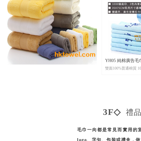
•起 訂： 20條起印logo，可以全條
彩色印刷，不限制圖
印刷沒任何手感。
•尺 寸： 客人自定尺
•包 裝： 每條全新獨立OPP透明袋
包裝，可按客人要求
包裝
•貨 期： 常規15-2
•打 辦：活性印刷因製版費用較
YH05 純棉廣告毛巾
貴，不適宜小批量訂
雙面1
業贈品宣傳首選
•材 質：雙面100%
•起 訂：1000條起訂，2色內普通
絲網印刷
•尺 寸： 35X75CM
•包 裝： 每條全新獨立OPP透明袋
3F◇
禮品
包裝，可按客人要求
包裝
•貨 期： 常規15-2
毛巾一向都是常見而實用的
•打 辦：大批量訂製
logo、字句、包裝或禮盒，