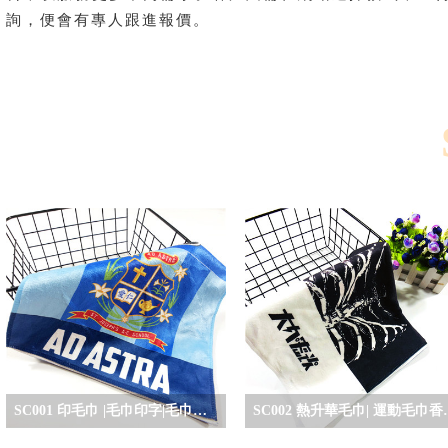
詢，便會有專人跟進報價。
SC001 印毛巾 |毛巾印字|毛巾印刷| 印毛巾香港
SC002 熱升華毛巾|