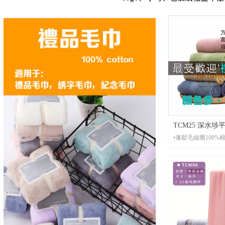
TCM25 深水
•蓬鬆毛線圈100%
｜禮品常用款・
用
•材 質：素色薄款1
•起 訂： 20條起刺
•尺 寸：整套供應，小方巾35*35,
面巾35*75CM，大
70*140CM，多色
•包 裝： 每條全新獨立OPP包裝
袋，可按客人要求