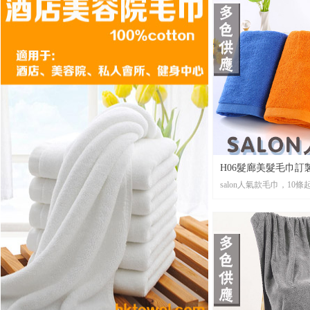
H06髮廊美髮毛巾
salon人氣款毛巾，10
洗