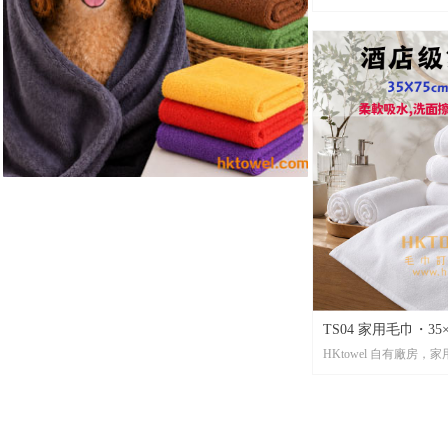
應TS01寵物美容毛巾，7
水實用、不易甩毛，2
快24小時出貨，歡迎Wha
TS04 家用毛巾・35
HKtowel 自有廠房
TS04 35×75cm 
適合洗面、擦手、浴室
買，把酒店舒適感帶回