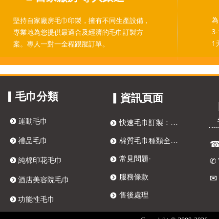
為
堅持自家廠房毛巾印製，擁有不同生產設備，
3
專業地為您提供最適合及經濟的毛巾訂製方
1
案。專人一對一全程跟蹤訂單。
▎毛巾分類
▎資訊頁面
뀹
運動毛巾
快速毛巾訂製：四步打造獨特客製化毛巾
뀹
뀹
禮品毛巾
棉質毛巾種類全解析：訂製毛巾、提花毛巾與抗菌毛巾選購指南
뀹
常見問題·
뀹
✆
뀹
純棉印花毛巾
服務條款
뀹
뀹
酒店美容院毛巾
售後處理
뀹
뀹
功能性毛巾