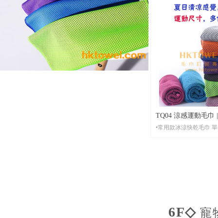
•起 訂： 全版彩色印刷20條起印， 單面、雙面均
可，單色印刷，1條起印
•尺 寸： 任意運動毛巾尺寸，常用尺寸35*75CM,
30*100CM, 20*100CM等
•包 裝： 每條全新獨立OPP透明袋包裝，可按客
人要求訂製特別禮品包
•貨 期： 常規3-7天左右貨期，設有毛巾急單當天
出貨。
•打 辦： 任何數量均
TQ04 涼感運動毛巾
•常用款冰涼快乾毛巾 
教學
•材 質：粗眼冰感快乾布 （注意：還有其他不同
的冰巾材質選擇）
•起 訂：1條起印，可
•尺 寸：現貨尺寸，現貨顏色任意選擇，其它尺寸
500條起訂
•包 裝： 每條全新獨立OPP透明袋包裝，可按客
人要求訂製特別禮品包
6F◇
寵
•貨 期： 常規3-7天左右貨期，設有毛巾急單當天