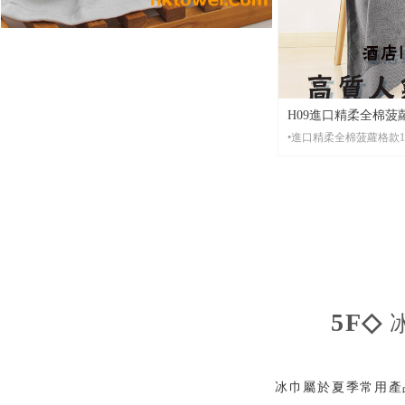
H09進口精柔全棉菠蘿格
店毛巾、健身毛巾訂
•材 質： 全進口精柔紗線
•起 訂： 10條起批，2
•尺 寸：洗面毛巾尺寸35
•包 裝： 批量袋裝，便
•貨 期： 常規7-15天左右貨期，繡花毛巾設有急單
特快服務。
•打 辦： 少量繡花也可
5F◇
冰巾屬於夏季常用產