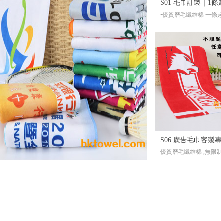
S01 毛巾訂製｜1
•優質磨毛纖
港客製化毛巾廠商｜HK
•材 質： 優質磨毛纖維棉 （注
意：還有其他不同質地
擇）
•起 訂： 一條起印， 單面或雙
面，彩色無限制印。刺
•尺 寸： 任意尺寸均可製作。常用
尺寸30*70CM, 30*100
20*110CM等
•包 裝： 每條全新獨立OPP透明袋
包裝，可按客人要求訂
包裝
S06 廣告毛巾客製專
•貨 期： 常規3-7天左右貨期，設
優質磨毛纖維棉 ,無限
有毛巾急單1天出貨。
贈品、品牌宣傳纖
•打 辦： 任何數量均可支持打辦服
製 | HKtowel
材質： 立即感受雙面
務。
或從多款纖維棉中選擇
起訂： 別再猶豫！一
你的訂製之旅，單雙面