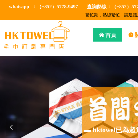
whatsapp ：（+852）5778-9497
查詢熱線：（+852）5778
繁忙期，熱線繁忙，請建議通
낀
首頁
뀹
넳
▬ hktowel