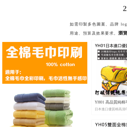
印。若想體驗精緻刺繡，
即可。
尺寸： 任何你想要的
作！從經典的 30x70c
如需印製多色圖案、品牌 l
20x110cm，應有盡有。
瀏
用途、預算及效果要求。
包裝： 每條毛巾都為
在獨立袋中，也可客製
禮品包裝。
貨期： 無需久候！常規交
天，我們甚至有 1 天
你的應援物準時送到！
打樣： 客人有需要，
方便確認細節。
YH01 高品質純棉
日本進口優質棉高清印 20條
小批量品牌禮品印
logo
•材 質：加密進口棉