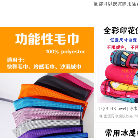
量都可以按實際用途
TQ01-HKtowel 
•加
冰感毛巾，質高價低
•材 質：加密優質冰感快乾布 （注意：還有其他
不同的冰巾材質選擇）