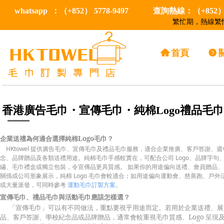
whatsapp ：（+852） 5778-9497
查詢熱線：（+852） 5
繁忙期，熱線繁忙
낀
首頁
뀹
香港廣告毛巾・宣傳毛巾・純棉Logo禮品毛巾
企業送禮為何適合選擇純棉Logo毛巾？
HKtowel 提供廣告毛巾、宣傳毛巾及禮品毛巾服務，適合企業推廣、客戶答謝、週
念、品牌贈品及各類送禮用途。純棉毛巾手感較實在，可配合公司 Logo、品牌字句
繡、毛巾禮盒或獨立包裝，令宣傳品更具質感。 如果你的用途偏向送禮、會員贈品、
關係或公司形象展示，純棉 Logo 毛巾會較適合；如用途偏向運動會、慈善跑、戶外
或大量派發，可同時參考
運動毛巾訂製方案
。
宣傳毛巾、禮品毛巾與活動毛巾應該怎樣選？
「宣傳毛巾」可以有不同做法，重點要視乎用途而定。若用於企業送禮、展
品、客戶答謝、學校紀念品或品牌贈品，通常會較重視毛巾質感、Logo 呈現