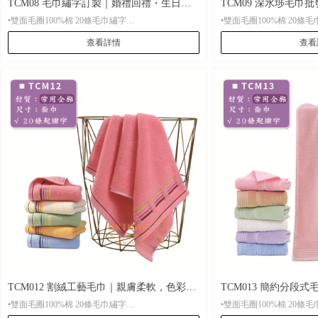
TCM08 毛巾繡字訂製｜婚禮回禮・生日繡
TCM09 深水埗毛巾
•雙面毛圈100%棉 20條毛巾繡字
•雙面毛圈100%棉
名小批量專用
批量訂購主力款
查看詳情
查看
•材 質： 雙面毛圈100%棉
•材 質： 雙面毛圈100%棉
•起 訂： 20條起刺繡，500條起印刷
•起 訂： 20條起刺繡，5
•尺 寸：固定尺寸35*75CM，圖中顏色選擇
•尺 寸：洗面毛巾尺寸3
•包 裝： 每條全新獨立OPP透明包裝，可按客人要
•包 裝： 每條全新獨立OPP包裝袋，可按客人要求
求選用特別禮品包裝
選用特別禮品包裝
•貨 期： 常規7-15天左右貨期，繡花毛巾設有急單
•貨 期： 常規7-15天左右貨期，繡花毛巾設有急單
特快。
特快。
•打 辦： 繡花可打辦。印刷打辦費用較貴
•打 辦： 少量繡花也可打
TCM012 割絨工藝毛巾｜親膚柔軟，色彩繽
TCM013 簡約分段
•雙面毛圈100%棉 20條毛巾繡字
•雙面毛圈100%棉
紛
實用