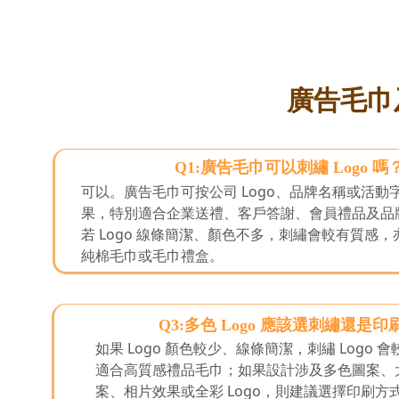
•尺 寸：固定尺寸35*75CM及大浴巾70*140CM，圖
•尺 寸：固定尺寸35*75CM及大浴巾70*140CM，圖
中顏色選擇
中顏色選擇
•包 裝： 每條全新獨立OPP包裝袋，可按客人要求
•包 裝： 每條全新獨立OPP包裝袋，可按客人要求
選用特別禮品包裝
選用特別禮品包裝
•貨 期： 常規7-15天左右貨期，繡花毛巾設有急單
•貨 期： 常規7-15天左右貨期，繡花毛巾設有急單
廣告毛巾
特快。
特快。
•打 辦： 繡花可打辦。
•打 辦： 繡花可打辦。
Q1:廣告毛巾可以刺繡 Logo 嗎
可以。廣告毛巾可按公司 Logo、品牌名稱或活動
果，特別適合企業送禮、客戶答謝、會員禮品及品
若 Logo 線條簡潔、顏色不多，刺繡會較有質感
純棉毛巾或毛巾禮盒。
Q3:多色 Logo 應該選刺繡還是印
如果 Logo 顏色較少、線條簡潔，刺繡 Logo 
適合高質感禮品毛巾；如果設計涉及多色圖案、
案、相片效果或全彩 Logo，則建議選擇印刷方