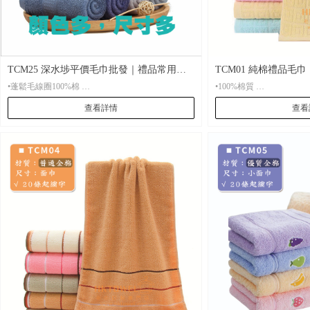
TCM25 深水埗平價毛巾批發｜禮品常用
TCM01 純棉禮品毛
•蓬鬆毛線圈100%棉
•100%棉質
款・活動宣傳適用
業活動實用款
查看詳情
查看
•材 質：素色薄款100%純棉
•材 質： 雙面毛圈100%棉
•起 訂： 20條起刺繡
•起 訂： 20條起就可刺
•尺 寸：整套供應，小方巾35*35,面巾35*75CM，大
•尺 寸：固定尺寸35*7
毛巾70*140CM，多色選擇
•包 裝： 每條全新獨立包裝袋，可按客人要求選用
•包 裝： 每條全新獨立OPP包裝袋，可按客人要求
特別禮品包裝
選用特別禮品包裝
•貨 期： 常規7-15天左右貨期，繡花毛巾設有急單
•貨 期： 常規7-15天左右貨期，繡花毛巾設有急單
特快。
特快。
•打 辦： 繡花可打辦。
•打 辦： 繡花可打辦。