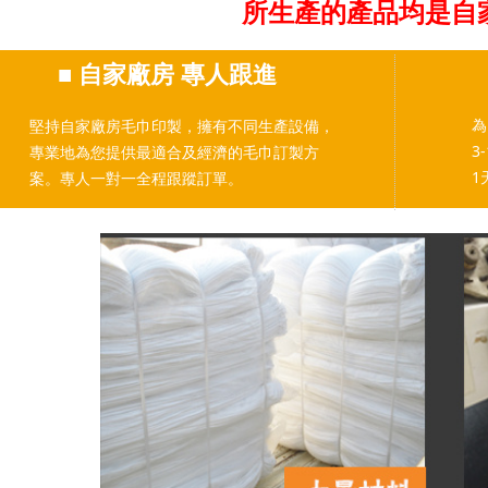
所生產的產品均是自
■
自家廠房 專人跟進
為
堅持自家廠房毛巾印製，擁有不同生產設備，
3
專業地為您提供最適合及經濟的毛巾訂製方
1
案。專人一對一全程跟蹤訂單。