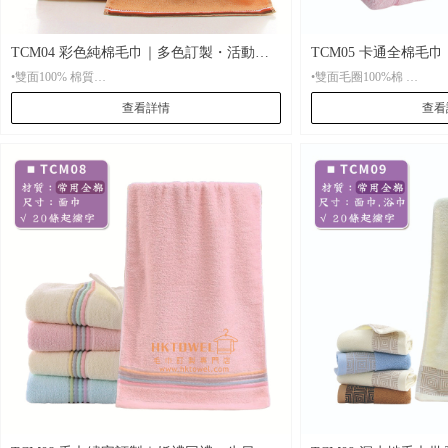
TCM04 彩色純棉毛巾｜多色訂製・活動主
TCM05 卡通全棉毛
•雙面100% 棉質
•雙面毛圈100%棉
題配色
選
查看詳情
查看
•材 質： 雙面100% 棉質
•材 質： 雙面毛圈100%棉
•起 訂： 20條起刺繡，500條起印刷
•起 訂： 20條起刺繡，5
•尺 寸：尺寸35*75CM，圖片展示色
•尺 寸：固定尺寸35*
•包 裝： 每條全新獨立OPP透明包裝袋，可按客人
•包 裝： 每條全新獨立OPP透明袋包裝，可按客人
要求選用特別禮品包裝
要求訂製特別禮品包裝
•貨 期： 常規7-15天左右貨期，繡花毛巾設有急單
•貨 期： 常規7-15天左右貨期，繡花設有急單服
特快服務。
務。
•打 辦： 機器刺繡可打辦。印刷量少暫不支持打辦
•打 辦： 繡花可打辦